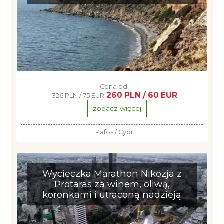
Cena od:
260 PLN / 60 EUR
326 PLN / 75 EUR
zobacz więcej
Pafos / Cypr
Wycieczka Marathon Nikozja z
Protaras za winem, oliwą,
koronkami i utraconą nadzieją