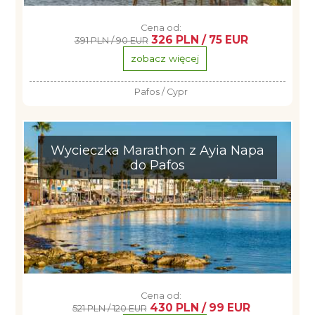
Cena od:
326 PLN / 75 EUR
391 PLN / 90 EUR
zobacz więcej
Pafos / Cypr
Wycieczka Marathon z Ayia Napa
do Pafos
Cena od:
430 PLN / 99 EUR
521 PLN / 120 EUR