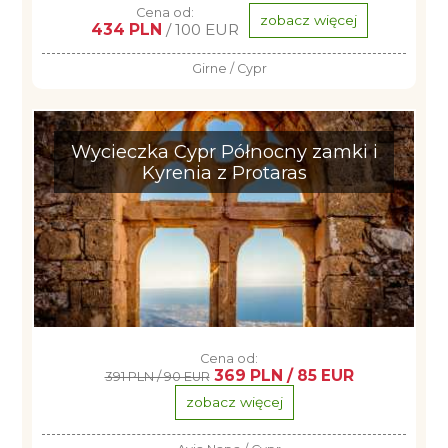
Cena od:
zobacz więcej
434 PLN
/ 100 EUR
Girne / Cypr
Wycieczka Cypr Północny zamki i
Kyrenia z Protaras
Cena od:
369 PLN / 85 EUR
391 PLN / 90 EUR
zobacz więcej