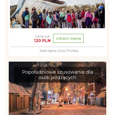
Cena od:
zobacz więcej
120 PLN
Jastrzębia Góra / Polska
Popołudniowe szusowanie dla
osób jeżdżących