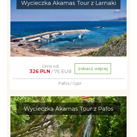
Wycieczka Akamas Tour z Larnaki
Cena od:
zobacz więcej
326 PLN
/ 75 EUR
Pafos / Cypr
Wycieczka Akamas Tour z Pafos