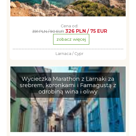
Cena od:
326 PLN / 75 EUR
391 PLN / 90 EUR
zobacz więcej
Larnaca / Cypr
Wycieczka Marathon z Larnaki za
srebrem, koronkami i Famagustą z
odrobiną wina i oliwy