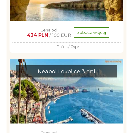
Cena od:
zobacz więcej
434 PLN
/ 100 EUR
Pafos / Cypr
Neapol i okolice 3 dni
Cena od: