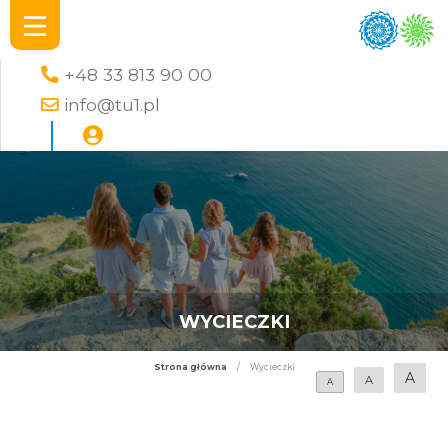
+48 33 813 90 00
info@tu1.pl
WYCIECZKI
Strona główna
/
Wycieczki
A
A
A