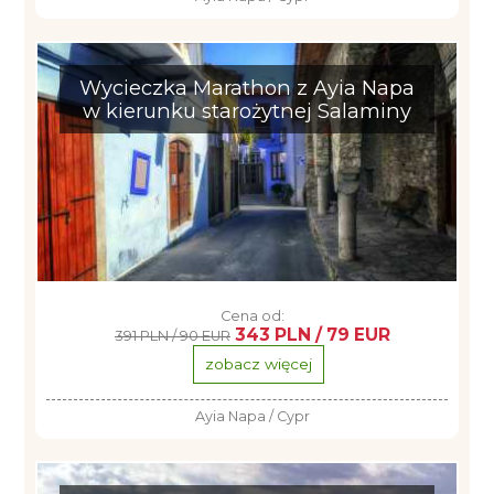
Wycieczka Marathon z Ayia Napa
w kierunku starożytnej Salaminy
Cena od:
343 PLN / 79 EUR
391 PLN / 90 EUR
zobacz więcej
Ayia Napa / Cypr