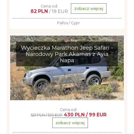
Cena od:
zobacz więcej
82 PLN
/ 19 EUR
Pafos / Cypr
Wycieczka Marathon Jeep Safari -
Narodowy Park Akamas z Ayia
Napa
Cena od:
430 PLN / 99 EUR
521 PLN / 120 EUR
zobacz więcej