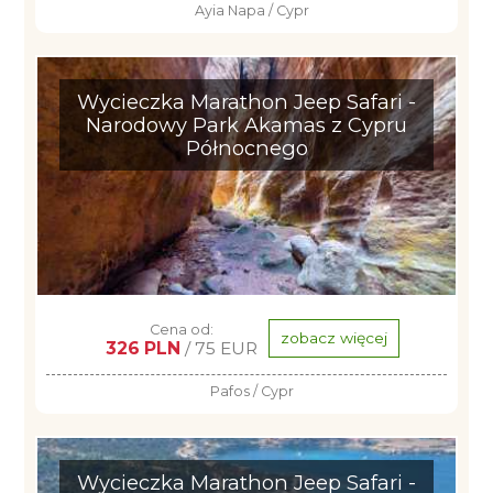
Ayia Napa / Cypr
Wycieczka Marathon Jeep Safari -
Narodowy Park Akamas z Cypru
Północnego
Cena od:
zobacz więcej
326 PLN
/ 75 EUR
Pafos / Cypr
Wycieczka Marathon Jeep Safari -