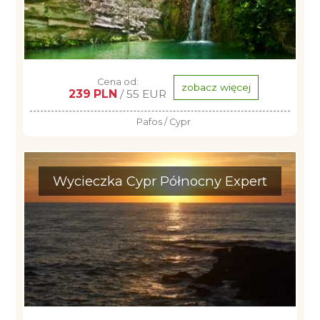
Cena od:
zobacz więcej
239 PLN
/ 55 EUR
Pafos / Cypr
Wycieczka Cypr Północny Expert