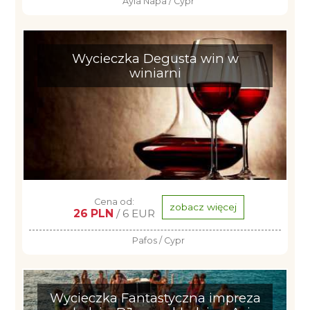
Ayia Napa / Cypr
Wycieczka Degusta win w
winiarni
Cena od:
zobacz więcej
26 PLN
/ 6 EUR
Pafos / Cypr
Wycieczka Fantastyczna impreza