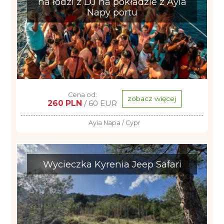
na łodzi z DJ na pokładzie z Ayia
Napy portu
Cena od:
zobacz więcej
260 PLN
/ 60 EUR
Ayia Napa / Cypr
Wycieczka Kyrenia Jeep Safari