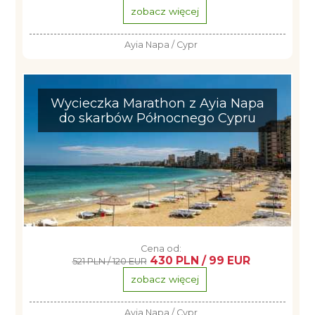
zobacz więcej
Ayia Napa / Cypr
Wycieczka Marathon z Ayia Napa
do skarbów Północnego Cypru
Cena od:
430 PLN / 99 EUR
521 PLN / 120 EUR
zobacz więcej
Ayia Napa / Cypr