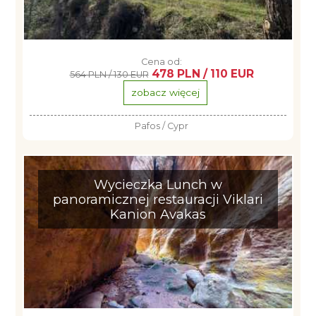
Cena od:
478 PLN / 110 EUR
564 PLN / 130 EUR
zobacz więcej
Pafos / Cypr
Wycieczka Lunch w
panoramicznej restauracji Viklari
Kanion Avakas