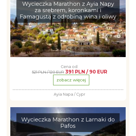
Wycieczka Marathon z Ayia Napy
za srebrem, koronkami i
Famagustą z odrobiną wina i oliwy
Cena od:
391 PLN / 90 EUR
521 PLN / 120 EUR
zobacz więcej
Ayia Napa / Cypr
Wycieczka Marathon z Larnaki do
Pafos