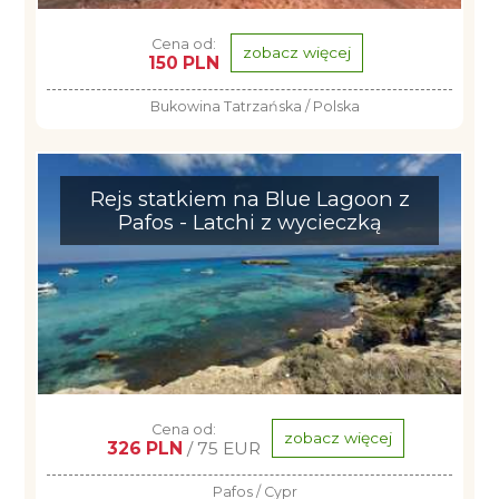
Cena od:
zobacz więcej
150 PLN
Bukowina Tatrzańska / Polska
Rejs statkiem na Blue Lagoon z
Pafos - Latchi z wycieczką
Cena od:
zobacz więcej
326 PLN
/ 75 EUR
Pafos / Cypr