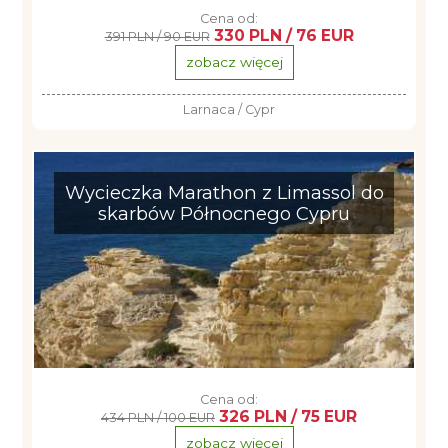
Cena od:
330 PLN / 76 EUR
391 PLN / 90 EUR
zobacz więcej
Larnaca / Cypr
Wycieczka Marathon z Limassol do
skarbów Północnego Cypru
Cena od:
326 PLN / 75 EUR
434 PLN / 100 EUR
zobacz więcej