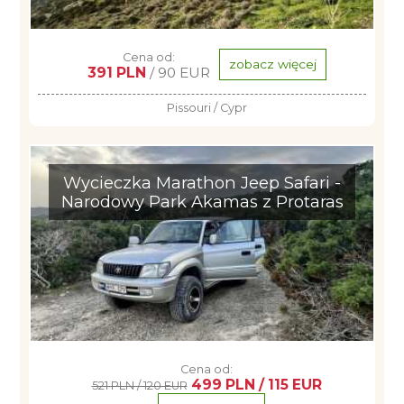
Cena od:
zobacz więcej
391 PLN
/ 90 EUR
Pissouri / Cypr
Wycieczka Marathon Jeep Safari -
Narodowy Park Akamas z Protaras
Cena od:
499 PLN / 115 EUR
521 PLN / 120 EUR