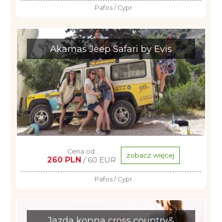
Pafos / Cypr
Akamas Jeep Safari by Evis
Cena od:
zobacz więcej
260 PLN
/ 60 EUR
Pafos / Cypr
Jazda konna cross country&