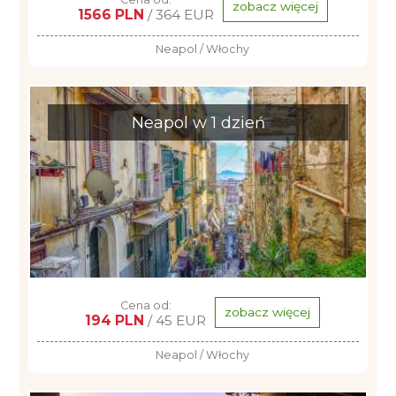
zobacz więcej
1566 PLN
/ 364 EUR
Neapol / Włochy
Neapol w 1 dzień
Cena od:
zobacz więcej
194 PLN
/ 45 EUR
Neapol / Włochy