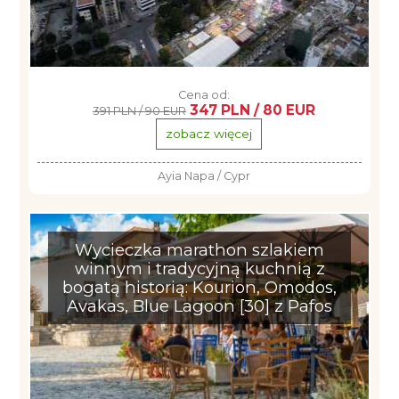
Cena od:
347 PLN / 80 EUR
391 PLN / 90 EUR
zobacz więcej
Ayia Napa / Cypr
Wycieczka marathon szlakiem
winnym i tradycyjną kuchnią z
bogatą historią: Kourion, Omodos,
Avakas, Blue Lagoon [30] z Pafos