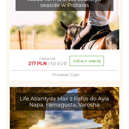
seaside w Protaras
Cena od:
zobacz więcej
217 PLN
/ 50 EUR
Protaras / Cypr
Life Atlantyda Max z Pafos do Ayia
Napa, Famagusta, Varosha