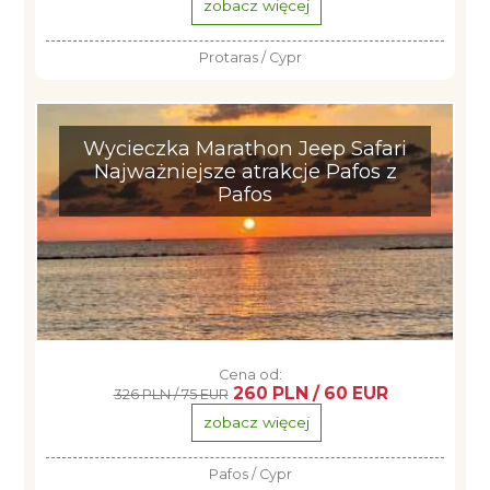
zobacz więcej
Protaras / Cypr
Wycieczka Marathon Jeep Safari
Najważniejsze atrakcje Pafos z
Pafos
Cena od:
260 PLN / 60 EUR
326 PLN / 75 EUR
zobacz więcej
Pafos / Cypr