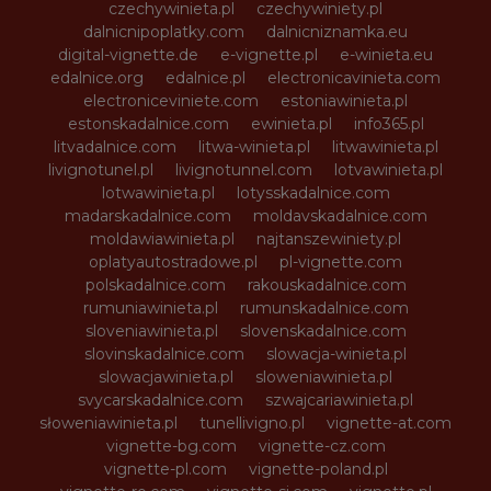
czechywinieta.pl
czechywiniety.pl
dalnicnipoplatky.com
dalnicniznamka.eu
digital-vignette.de
e-vignette.pl
e-winieta.eu
edalnice.org
edalnice.pl
electronicavinieta.com
electroniceviniete.com
estoniawinieta.pl
estonskadalnice.com
ewinieta.pl
info365.pl
litvadalnice.com
litwa-winieta.pl
litwawinieta.pl
livignotunel.pl
livignotunnel.com
lotvawinieta.pl
lotwawinieta.pl
lotysskadalnice.com
madarskadalnice.com
moldavskadalnice.com
moldawiawinieta.pl
najtanszewiniety.pl
oplatyautostradowe.pl
pl-vignette.com
polskadalnice.com
rakouskadalnice.com
rumuniawinieta.pl
rumunskadalnice.com
sloveniawinieta.pl
slovenskadalnice.com
slovinskadalnice.com
slowacja-winieta.pl
slowacjawinieta.pl
sloweniawinieta.pl
svycarskadalnice.com
szwajcariawinieta.pl
słoweniawinieta.pl
tunellivigno.pl
vignette-at.com
vignette-bg.com
vignette-cz.com
vignette-pl.com
vignette-poland.pl