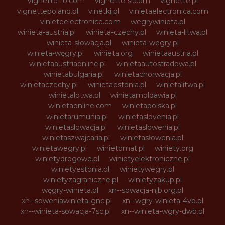
vignette-ro.com
vignette-si.com
vignette.pl
vignettepoland.pl
vinetki.pl
vinietaelectronica.com
vinieteelectronice.com
wegrywinieta.pl
winieta-austria.pl
winieta-czechy.pl
winieta-litwa.pl
winieta-słowacja.pl
winieta-wegry.pl
winieta-węgry.pl
winieta.org
winietaaustria.pl
winietaaustriaonline.pl
winietaautostradowa.pl
winietabulgaria.pl
winietachorwacja.pl
winietaczechy.pl
winietaestonia.pl
winietalitwa.pl
winietalotwa.pl
winietamoldawia.pl
winietaonline.com
winietapolska.pl
winietarumunia.pl
winietaslovenia.pl
winietaslowacja.pl
winietaslowenia.pl
winietaszwajcaria.pl
winietasłowenia.pl
winietawegry.pl
winietomat.pl
winiety.org
winietydrogowe.pl
winietyelektroniczne.pl
winietyestonia.pl
winietywegry.pl
winietyzagraniczne.pl
winietyzakup.pl
węgry-winieta.pl
xn--sowacja-njb.org.pl
xn--soweniawinieta-gnc.pl
xn--wgry-winieta-4vb.pl
xn--winieta-sowacja-7sc.pl
xn--winieta-wgry-dwb.pl