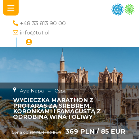
+48 33 813 90 00
info@tu1.pl
Ayia Napa
→
Cypr
WYCIECZKA MARATHON Z
PROTARAS ZA SREBREM,
KORONKAMI I FAMAGUSTĄ Z
ODROBINĄ WINA I OLIWY
369 PLN / 85 EUR
Cena od
391 PLN / 90 EUR