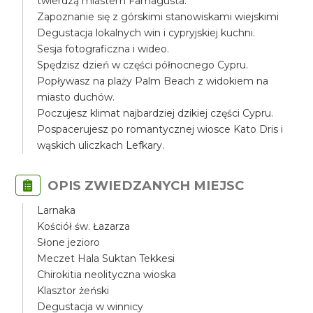
twierdzą miastem Famagusta.
Zapoznanie się z górskimi stanowiskami wiejskimi
Degustacja lokalnych win i cypryjskiej kuchni.
Sesja fotograficzna i wideo.
Spędzisz dzień w części północnego Cypru.
Popływasz na plaży Palm Beach z widokiem na
miasto duchów.
Poczujesz klimat najbardziej dzikiej części Cypru.
Pospacerujesz po romantycznej wiosce Kato Dris i
wąskich uliczkach Lefkary.
OPIS ZWIEDZANYCH MIEJSC
Larnaka
Kościół św. Łazarza
Słone jezioro
Meczet Hala Suktan Tekkesi
Chirokitia neolityczna wioska
Klasztor żeński
Degustacja w winnicy