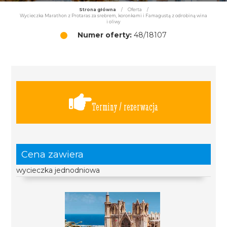
Strona główna
/
Oferta
/
Wycieczka Marathon z Protaras za srebrem, koronkami i Famagustą z odrobiną wina
i oliwy
Numer oferty:
48/18107
Terminy / rezerwacja
Cena zawiera
wycieczka jednodniowa