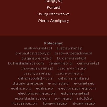
Zaloguj się
Kontakt
Usługi Internetowe
Oferta Współpracy
Polecamy:
austria-winieta.pl
austriawinieta.pl
bilet-autostradowy.pl
bilety-autostradowe.pl
bulgariawienieta.pl
bulgariawinieta.pl
bulharskadalnice.com
cenawiniety.pl
cenywiniet.pl
chorwacjawinieta.pl
czechy-winieta.pl
czechywinieta.pl
czechywiniety.pl
dalnicnipoplatky.com
dalnicniznamka.eu
digital-vignette.de
e-vignette.pl
e-winieta.eu
edalnice.org
edalnice.pl
electronicavinieta.com
electroniceviniete.com
estoniawinieta.pl
estonskadalnice.com
ewinieta.pl
info365.pl
litvadalnice.com
litwa-winieta.pl
litwawinieta.pl