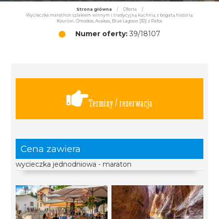
Strona główna
/
Oferta
/
Wycieczka marathon szlakiem winnym i tradycyjną kuchnią z bogatą historią:
Kourion, Omodos, Avakas, Blue Lagoon [30] z Pafos
Numer oferty:
39/18107
Terminy / rezerwacja
Cena zawiera
wycieczka jednodniowa - maraton