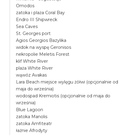
Omodos
zatoka i plaża Coral Bay
Endro III Shipwreck
Sea Caves
St. Georges port
Agios Georgios Bazylika
widok na wyspę Geronisos
nekropolie Meletis Forest
klif White River
plaża White River
wąwóz Avakas
Lara Beach miejsce wylęgu żółwi (opcjonalnie od
maja do września)
wodospad Kremiotis (opcjonalnie od maja do
września)
Blue Lagoon
zatoka Manolis
zatoka Amfiteatr
łaźnie Afrodyty