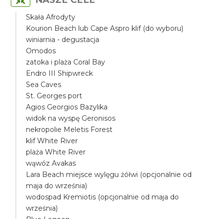
Skała Afrodyty
Kourion Beach lub Cape Aspro klif (do wyboru)
winiarnia - degustacja
Omodos
zatoka i plaża Coral Bay
Endro III Shipwreck
Sea Caves
St. Georges port
Agios Georgios Bazylika
widok na wyspę Geronisos
nekropolie Meletis Forest
klif White River
plaża White River
wąwóz Avakas
Lara Beach miejsce wylęgu żółwi (opcjonalnie od
maja do września)
wodospad Kremiotis (opcjonalnie od maja do
września)