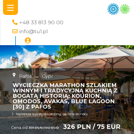
+48 33 813 90 00
info@tu1.pl
Pafos
→
Cypr
WYCIECZKA MARATHON SZLAKIEM
WINNYM I TRADYCYJNĄ KUCHNIĄ Z
BOGATĄ HISTORIĄ: KOURION,
OMODOS, AVAKAS, BLUE LAGOON
[30] Z PAFOS
Najlepsza wycieczka sezonu, od rana do nocy
326 PLN / 75 EUR
Cena od
391 PLN / 90 EUR