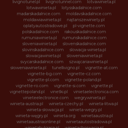
livignotunel.pl
livignotunnel.com
lotvawinieta.pl
lotwawinieta.pl
lotysskadalnice.com
madarskadalnice.com
moldavskadalnice.com
moldawiawinieta.pl
najtanszewiniety.pl
oplatyautostradowe.pl
pl-vignette.com
polskadalnice.com
rakouskadalnice.com
rumuniawinieta.pl
rumunskadalnice.com
sloveniawinieta.pl
slovenskadalnice.com
slovinskadalnice.com
slowacja-winieta.pl
slowacjawinieta.pl
sloweniawinieta.pl
svycarskadalnice.com
szwajcariawinieta.pl
słoweniawinieta.pl
tunellivigno.pl
vignette-at.com
vignette-bg.com
vignette-cz.com
vignette-pl.com
vignette-poland.pl
vignette-ro.com
vignette-si.com
vignette.pl
vignettepoland.pl
vinetki.pl
vinietaelectronica.com
vinieteelectronice.com
wegrywinieta.pl
winieta-austria.pl
winieta-czechy.pl
winieta-litwa.pl
winieta-słowacja.pl
winieta-wegry.pl
winieta-węgry.pl
winieta.org
winietaaustria.pl
winietaaustriaonline.pl
winietaautostradowa.pl
winietabulgaria.pl
winietachorwacja.pl