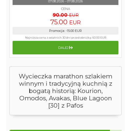
07.08.2026 - 07.08.2026
CENA
90.00
EUR
75.00
EUR
Promocja
:
-15.00
EUR
Najniższa cena z ostatnich 30 dni przed obniżką:
60.00 EUR
DALEJ
Wycieczka marathon szlakiem
winnym i tradycyjną kuchnią z
bogatą historią: Kourion,
Omodos, Avakas, Blue Lagoon
[30] z Pafos