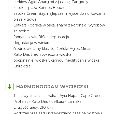
cerkiew Agioi Anargiroi z jaskinią Zangooly
zatoka i plaża Konnos Beach
zatoka Green Bay, najlepsze miejsce do nurkowania
plaża Figowa
Lefkara - górska wioska, znana z koronek i wyrobów
ze srebra
fabryka oliwki BIO z degustacją
degustacja w winiarni
średniowieczny klasztor żeński Agios Minas
Kato Dris średniowieczna wioska
opcjonalnie: wioska Skarinou, neolitycznia wioska
Chirokitiia
HARMONOGRAM WYCIECZKI
Trasa wycieczki: Larnaka - Ayia Napa - Cape Greco -
Protaras - Kato Dris - Lefkara - Larnaka
Długość trasy: 210 km
Podczas przejazdu przewidziano czas na postoje i