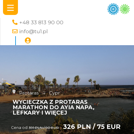
+48 33 813 90 00
info@tu1.pl
Protaras
→
Cypr
WYCIECZKA Z PROTARAS
MARATHON DO AYIA NAPA,
LEFKARY I WIĘCEJ
326 PLN / 75 EUR
Cena od
391 PLN / 90 EUR