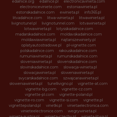
edalnice.org
edalnice.pl
electronicavinieta.com
electroniceviniete.com
estoniawinieta.pl
estonskadalnice.com
ewinieta.pl
info365.pl
litvadalnice.com
litwa-winieta.pl
litwawinieta.pl
livignotunel.pl
livignotunnel.com
lotvawinieta.pl
lotwawinieta.pl
lotysskadalnice.com
madarskadalnice.com
moldavskadalnice.com
moldawiawinieta.pl
najtanszewiniety.pl
oplatyautostradowe.pl
pl-vignette.com
polskadalnice.com
rakouskadalnice.com
rumuniawinieta.pl
rumunskadalnice.com
sloveniawinieta.pl
slovenskadalnice.com
slovinskadalnice.com
slowacja-winieta.pl
slowacjawinieta.pl
sloweniawinieta.pl
svycarskadalnice.com
szwajcariawinieta.pl
słoweniawinieta.pl
tunellivigno.pl
vignette-at.com
vignette-bg.com
vignette-cz.com
vignette-pl.com
vignette-poland.pl
vignette-ro.com
vignette-si.com
vignette.pl
vignettepoland.pl
vinetki.pl
vinietaelectronica.com
vinieteelectronice.com
wegrywinieta.pl
winieta-austria.pl
winieta-czechy.pl
winieta-litwa.pl