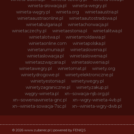
winieta-słowacja.pl
winieta-wegry.pl
winieta-węgry.pl
winieta.org
winietaaustria.pl
winietaaustriaonline.pl
winietaautostradowa.pl
winietabulgaria.pl
winietachorwacja.pl
winietaczechy.pl
winietaestonia.pl
winietalitwa.pl
winietalotwa.pl
winietamoldawia.pl
winietaonline.com
winietapolska.pl
winietarumunia.pl
winietaslovenia.pl
winietaslowacja.pl
winietaslowenia.pl
winietaszwajcaria.pl
winietasłowenia.pl
winietawegry.pl
winietomat.pl
winiety.org
winietydrogowe.pl
winietyelektroniczne.pl
winietyestonia.pl
winietywegry.pl
winietyzagraniczne.pl
winietyzakup.pl
węgry-winieta.pl
xn--sowacja-njb.org.pl
xn--soweniawinieta-gnc.pl
xn--wgry-winieta-4vb.pl
xn--winieta-sowacja-7sc.pl
xn--winieta-wgry-dwb.pl
© 2026 www.zuberec.pl | powered by FENIQS