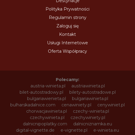
Destynacje
Polityka Prywatności
Regulamin strony
Zaloguj się
Kontakt
Usługi Internetowe
Oferta Współpracy
Polecamy:
austria-winieta.pl
austriawinieta.pl
bilet-autostradowy.pl
bilety-autostradowe.pl
bulgariawienieta.pl
bulgariawinieta.pl
bulharskadalnice.com
cenawiniety.pl
cenywiniet.pl
chorwacjawinieta.pl
czechy-winieta.pl
czechywinieta.pl
czechywiniety.pl
dalnicnipoplatky.com
dalnicniznamka.eu
digital-vignette.de
e-vignette.pl
e-winieta.eu