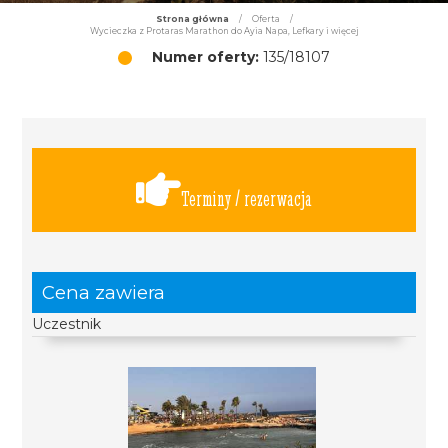
Strona główna
/
Oferta
/
Wycieczka z Protaras Marathon do Ayia Napa, Lefkary i więcej
Numer oferty:
135/18107
Terminy / rezerwacja
Cena zawiera
Uczestnik