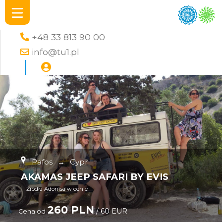
+48 33 813 90 00
info@tu1.pl
Pafos
→
Cypr
AKAMAS JEEP SAFARI BY EVIS
Źródła Adonisa w cenie
260 PLN
/ 60 EUR
Cena od