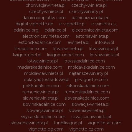
chorwacjawinieta.pl
czechy-winieta.pl
czechywinieta.pl
czechywiniety.pl
dalnicnipoplatky.com
dalnicniznamka.eu
digital-vignette.de
e-vignette.pl
e-winieta.eu
edalnice.org
edalnice.pl
electronicavinieta.com
electroniceviniete.com
estoniawinieta.pl
estonskadalnice.com
ewinieta.pl
info365.pl
litvadalnice.com
litwa-winieta.pl
litwawinieta.pl
livignotunel.pl
livignotunnel.com
lotvawinieta.pl
lotwawinieta.pl
lotysskadalnice.com
madarskadalnice.com
moldavskadalnice.com
moldawiawinieta.pl
najtanszewiniety.pl
oplatyautostradowe.pl
pl-vignette.com
polskadalnice.com
rakouskadalnice.com
rumuniawinieta.pl
rumunskadalnice.com
sloveniawinieta.pl
slovenskadalnice.com
slovinskadalnice.com
slowacja-winieta.pl
slowacjawinieta.pl
sloweniawinieta.pl
svycarskadalnice.com
szwajcariawinieta.pl
słoweniawinieta.pl
tunellivigno.pl
vignette-at.com
vignette-bg.com
vignette-cz.com