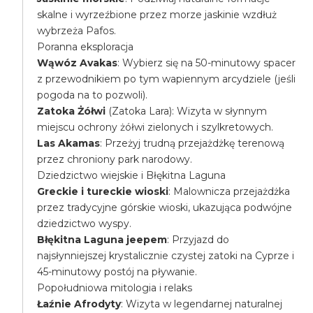
skalne i wyrzeźbione przez morze jaskinie wzdłuż
wybrzeża Pafos.
Poranna eksploracja
Wąwóz Avakas
: Wybierz się na 50-minutowy spacer
z przewodnikiem po tym wapiennym arcydziele (jeśli
pogoda na to pozwoli).
Zatoka Żółwi
(Zatoka Lara): Wizyta w słynnym
miejscu ochrony żółwi zielonych i szylkretowych.
Las Akamas
: Przeżyj trudną przejażdżkę terenową
przez chroniony park narodowy.
Dziedzictwo wiejskie i Błękitna Laguna
Greckie i tureckie wioski
: Malownicza przejażdżka
przez tradycyjne górskie wioski, ukazująca podwójne
dziedzictwo wyspy.
Błękitna Laguna jeepem
: Przyjazd do
najsłynniejszej krystalicznie czystej zatoki na Cyprze i
45-minutowy postój na pływanie.
Popołudniowa mitologia i relaks
Łaźnie Afrodyty
: Wizyta w legendarnej naturalnej