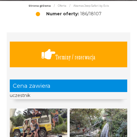
Strona główna
/
Oferta
/
Akamas Jeep Safari by Evis
Numer oferty:
186/18107
Terminy / rezerwacja
Cena zawiera
uczestnik