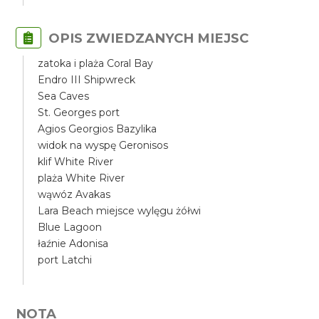
OPIS ZWIEDZANYCH MIEJSC
zatoka i plaża Coral Bay
Endro III Shipwreck
Sea Caves
St. Georges port
Agios Georgios Bazylika
widok na wyspę Geronisos
klif White River
plaża White River
wąwóz Avakas
Lara Beach miejsce wylęgu żółwi
Blue Lagoon
łaźnie Adonisa
port Latchi
NOTA