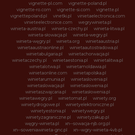
vignette-pl.com
vignette-poland.pl
vignette-ro.com
vignette-si.com
vignette.pl
vignettepoland.pl
vinetki.pl
vinietaelectronica.com
vinieteelectronice.com
wegrywinieta.pl
winieta-austria.pl
winieta-czechy.pl
winieta-litwa.pl
winieta-słowacja.pl
winieta-wegry.pl
winieta-węgry.pl
winieta.org
winietaaustria.pl
winietaaustriaonline.pl
winietaautostradowa.pl
winietabulgaria.pl
winietachorwacja.pl
winietaczechy.pl
winietaestonia.pl
winietalitwa.pl
winietalotwa.pl
winietamoldawia.pl
winietaonline.com
winietapolska.pl
winietarumunia.pl
winietaslovenia.pl
winietaslowacja.pl
winietaslowenia.pl
winietaszwajcaria.pl
winietasłowenia.pl
winietawegry.pl
winietomat.pl
winiety.org
winietydrogowe.pl
winietyelektroniczne.pl
winietyestonia.pl
winietywegry.pl
winietyzagraniczne.pl
winietyzakup.pl
węgry-winieta.pl
xn--sowacja-njb.org.pl
xn--soweniawinieta-gnc.pl
xn--wgry-winieta-4vb.pl