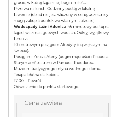
grocie, w której kąpała się bogini miłości.
Przerwa na lunch: Godzinny postój w lokalnej
tawernie (obiad nie jest wliczony w cenę; uczestnicy
mogą zakupić posiłek we własnym zakresie).
Wodospady Łaźni Adonisa
: 45-minutowy postój na
kąpiel w szmaragdowych wodach. Odkryj wyjątkowy
teren z:
10-metrowym posągiem Afrodyty (największym na
świecie).
Posągami Zeusa, Ateny (bogini mądrości) i Priaposa.
Starym amfiteatrem w Pampos Theodorou.
Muzeum tradycyjnego młyna wodnego i domu.
Terapia błotna dla kobiet.
17:00 – Powrót
Odwiezienie do punktu startowego.
Cena zawiera