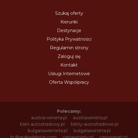
Szukaj oferty
Kierunki
Destynacje
Polityka Prywatności
Regulamin strony
Zaloguj się
Kontakt
Usługi Internetowe
Oferta Współpracy
Polecamy:
austria-winieta.pl
austriawinieta.pl
bilet-autostradowy.pl
bilety-autostradowe.pl
bulgariawienieta.pl
bulgariawinieta.pl
bulharskadalnice.com
cenawiniety.pl
cenywiniet.pl