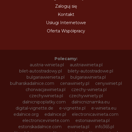
Zaloguj się
Kontakt
Usługi Internetowe
Oferta Współpracy
Polecamy:
austria-winieta.pl
austriawinieta.pl
bilet-autostradowy.pl
bilety-autostradowe.pl
bulgariawienieta.pl
bulgariawinieta.pl
bulharskadalnice.com
cenawiniety.pl
cenywiniet.pl
chorwacjawinieta.pl
czechy-winieta.pl
czechywinieta.pl
czechywiniety.pl
dalnicnipoplatky.com
dalnicniznamka.eu
digital-vignette.de
e-vignette.pl
e-winieta.eu
edalnice.org
edalnice.pl
electronicavinieta.com
electroniceviniete.com
estoniawinieta.pl
estonskadalnice.com
ewinieta.pl
info365.pl