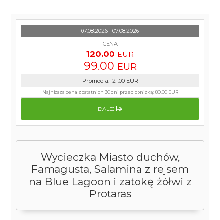
07.08.2026 - 07.08.2026
CENA
120.00
EUR
99.00
EUR
Promocja
:
-21.00
EUR
Najniższa cena z ostatnich 30 dni przed obniżką:
80.00 EUR
DALEJ
Wycieczka Miasto duchów,
Famagusta, Salamina z rejsem
na Blue Lagoon i zatokę żółwi z
Protaras