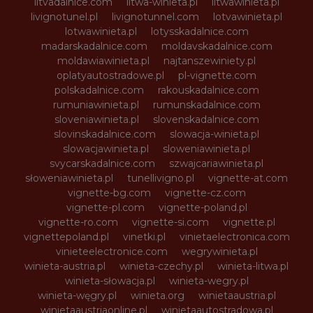
litvadalnice.com
litwa-winieta.pl
litwawinieta.pl
livignotunel.pl
livignotunnel.com
lotvawinieta.pl
lotwawinieta.pl
lotysskadalnice.com
madarskadalnice.com
moldavskadalnice.com
moldawiawinieta.pl
najtanszewiniety.pl
oplatyautostradowe.pl
pl-vignette.com
polskadalnice.com
rakouskadalnice.com
rumuniawinieta.pl
rumunskadalnice.com
sloveniawinieta.pl
slovenskadalnice.com
slovinskadalnice.com
slowacja-winieta.pl
slowacjawinieta.pl
sloweniawinieta.pl
svycarskadalnice.com
szwajcariawinieta.pl
słoweniawinieta.pl
tunellivigno.pl
vignette-at.com
vignette-bg.com
vignette-cz.com
vignette-pl.com
vignette-poland.pl
vignette-ro.com
vignette-si.com
vignette.pl
vignettepoland.pl
vinetki.pl
vinietaelectronica.com
vinieteelectronice.com
wegrywinieta.pl
winieta-austria.pl
winieta-czechy.pl
winieta-litwa.pl
winieta-słowacja.pl
winieta-wegry.pl
winieta-węgry.pl
winieta.org
winietaaustria.pl
winietaaustriaonline.pl
winietaautostradowa.pl