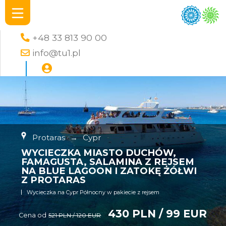
+48 33 813 90 00
info@tu1.pl
Protaras
→
Cypr
WYCIECZKA MIASTO DUCHÓW,
FAMAGUSTA, SALAMINA Z REJSEM
NA BLUE LAGOON I ZATOKĘ ŻÓŁWI
Z PROTARAS
Wycieczka na Cypr Północny w pakiecie z rejsem
430 PLN / 99 EUR
Cena od
521 PLN / 120 EUR