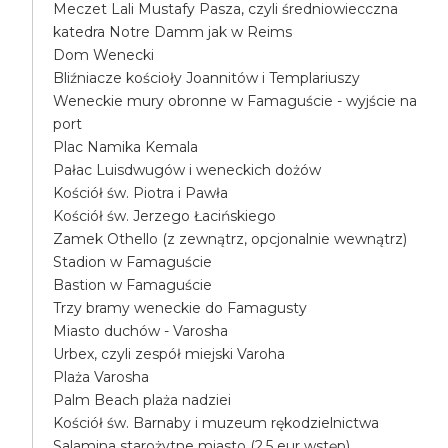
Meczet Lali Mustafy Pasza, czyli średniowiecczna
katedra Notre Damm jak w Reims
Dom Wenecki
Bliźniacze kościoły Joannitów i Templariuszy
Weneckie mury obronne w Famaguście - wyjście na
port
Plac Namika Kemala
Pałac Luisdwugów i weneckich dożów
Kościół św. Piotra i Pawła
Kościół św. Jerzego Łacińskiego
Zamek Othello (z zewnątrz, opcjonalnie wewnątrz)
Stadion w Famaguście
Bastion w Famaguście
Trzy bramy weneckie do Famagusty
Miasto duchów - Varosha
Urbex, czyli zespół miejski Varoha
Plaża Varosha
Palm Beach plaża nadziei
Kościół św. Barnaby i muzeum rękodzielnictwa
Salamina starożytne miasto (2.5 eur wstęp)