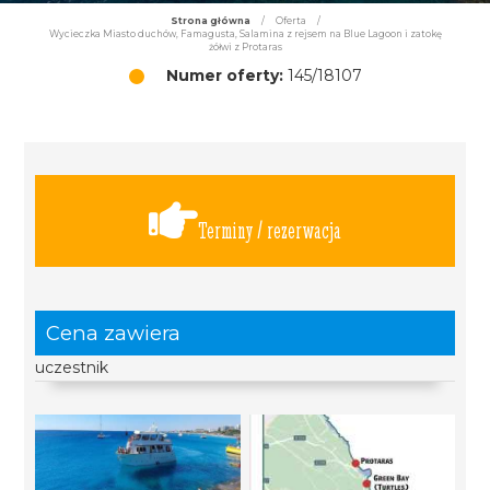
Strona główna
/
Oferta
/
Wycieczka Miasto duchów, Famagusta, Salamina z rejsem na Blue Lagoon i zatokę
żółwi z Protaras
Numer oferty:
145/18107
Terminy / rezerwacja
Cena zawiera
uczestnik