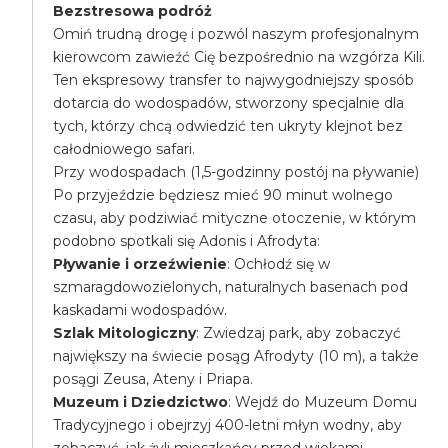
Bezstresowa podróż
Omiń trudną drogę i pozwól naszym profesjonalnym
kierowcom zawieźć Cię bezpośrednio na wzgórza Kili.
Ten ekspresowy transfer to najwygodniejszy sposób
dotarcia do wodospadów, stworzony specjalnie dla
tych, którzy chcą odwiedzić ten ukryty klejnot bez
całodniowego safari.
Przy wodospadach (1,5-godzinny postój na pływanie)
Po przyjeździe będziesz mieć 90 minut wolnego
czasu, aby podziwiać mityczne otoczenie, w którym
podobno spotkali się Adonis i Afrodyta:
Pływanie i orzeźwienie
: Ochłodź się w
szmaragdowozielonych, naturalnych basenach pod
kaskadami wodospadów.
Szlak Mitologiczny
: Zwiedzaj park, aby zobaczyć
największy na świecie posąg Afrodyty (10 m), a także
posągi Zeusa, Ateny i Priapa.
Muzeum i Dziedzictwo
: Wejdź do Muzeum Domu
Tradycyjnego i obejrzyj 400-letni młyn wodny, aby