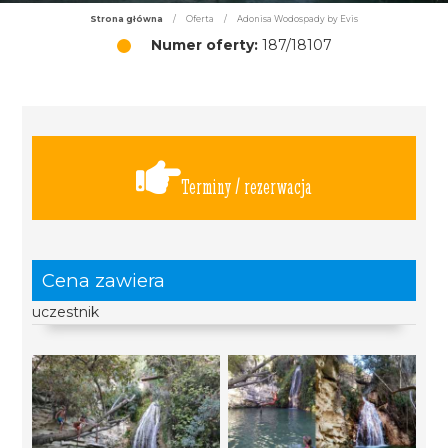
Strona główna
/
Oferta
/
Adonisa Wodospady by Evis
Numer oferty:
187/18107
Terminy / rezerwacja
Cena zawiera
uczestnik