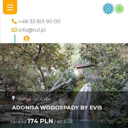
+48 33 813 90 00
info@tu1.pl
Pafos
→
Cypr
ADONISA WODOSPADY BY EVIS
174 PLN
/ 40 EUR
Cena od