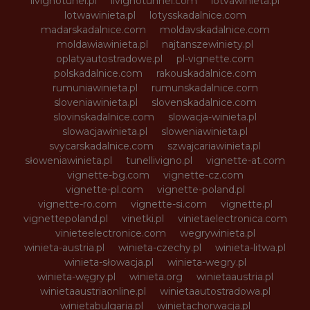
livignotunel.pl
livignotunnel.com
lotvawinieta.pl
lotwawinieta.pl
lotysskadalnice.com
madarskadalnice.com
moldavskadalnice.com
moldawiawinieta.pl
najtanszewiniety.pl
oplatyautostradowe.pl
pl-vignette.com
polskadalnice.com
rakouskadalnice.com
rumuniawinieta.pl
rumunskadalnice.com
sloveniawinieta.pl
slovenskadalnice.com
slovinskadalnice.com
slowacja-winieta.pl
slowacjawinieta.pl
sloweniawinieta.pl
svycarskadalnice.com
szwajcariawinieta.pl
słoweniawinieta.pl
tunellivigno.pl
vignette-at.com
vignette-bg.com
vignette-cz.com
vignette-pl.com
vignette-poland.pl
vignette-ro.com
vignette-si.com
vignette.pl
vignettepoland.pl
vinetki.pl
vinietaelectronica.com
vinieteelectronice.com
wegrywinieta.pl
winieta-austria.pl
winieta-czechy.pl
winieta-litwa.pl
winieta-słowacja.pl
winieta-wegry.pl
winieta-węgry.pl
winieta.org
winietaaustria.pl
winietaaustriaonline.pl
winietaautostradowa.pl
winietabulgaria.pl
winietachorwacja.pl