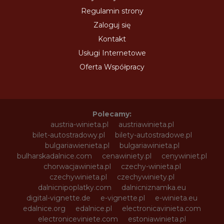
Regulamin strony
Zaloguj się
Kontakt
Usługi Internetowe
Oferta Współpracy
Polecamy:
austria-winieta.pl
austriawinieta.pl
bilet-autostradowy.pl
bilety-autostradowe.pl
bulgariawienieta.pl
bulgariawinieta.pl
bulharskadalnice.com
cenawiniety.pl
cenywiniet.pl
chorwacjawinieta.pl
czechy-winieta.pl
czechywinieta.pl
czechywiniety.pl
dalnicnipoplatky.com
dalnicniznamka.eu
digital-vignette.de
e-vignette.pl
e-winieta.eu
edalnice.org
edalnice.pl
electronicavinieta.com
electroniceviniete.com
estoniawinieta.pl