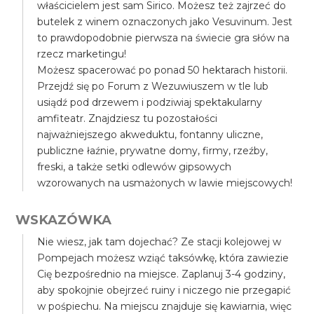
właścicielem jest sam Sirico. Możesz też zajrzeć do
butelek z winem oznaczonych jako Vesuvinum. Jest
to prawdopodobnie pierwsza na świecie gra słów na
rzecz marketingu!
Możesz spacerować po ponad 50 hektarach historii.
Przejdź się po Forum z Wezuwiuszem w tle lub
usiądź pod drzewem i podziwiaj spektakularny
amfiteatr. Znajdziesz tu pozostałości
najważniejszego akweduktu, fontanny uliczne,
publiczne łaźnie, prywatne domy, firmy, rzeźby,
freski, a także setki odlewów gipsowych
wzorowanych na usmażonych w lawie miejscowych!
WSKAZÓWKA
Nie wiesz, jak tam dojechać? Ze stacji kolejowej w
Pompejach możesz wziąć taksówkę, która zawiezie
Cię bezpośrednio na miejsce. Zaplanuj 3-4 godziny,
aby spokojnie obejrzeć ruiny i niczego nie przegapić
w pośpiechu. Na miejscu znajduje się kawiarnia, więc