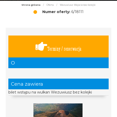
Strona główna
/
Oferta
/
Wezuwiusz: Wejście bez kolejki
Numer oferty:
6/18111
Terminy / rezerwacja
O
Cena zawiera
bilet wstępu na wulkan Wezuwiusz bez kolejki