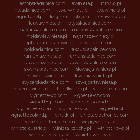
estonskadalnice.com
ewinieta.pl
info365.pl
litvadalnice.com
litwa-winieta.pl
litwawinieta.pl
livignotunel.pl
livignotunnel.com
lotvawinieta.pl
lotwawinieta.pl
lotysskadalnice.com
madarskadalnice.com
moldavskadalnice.com
moldawiawinieta.pl
najtanszewiniety.pl
oplatyautostradowe.pl
pl-vignette.com
polskadalnice.com
rakouskadalnice.com
rumuniawinieta.pl
rumunskadalnice.com
sloveniawinieta.pl
slovenskadalnice.com
slovinskadalnice.com
slowacja-winieta.pl
slowacjawinieta.pl
sloweniawinieta.pl
svycarskadalnice.com
szwajcariawinieta.pl
słoweniawinieta.pl
tunellivigno.pl
vignette-at.com
vignette-bg.com
vignette-cz.com
vignette-pl.com
vignette-poland.pl
vignette-ro.com
vignette-si.com
vignette.pl
vignettepoland.pl
vinetki.pl
vinietaelectronica.com
vinieteelectronice.com
wegrywinieta.pl
winieta-austria.pl
winieta-czechy.pl
winieta-litwa.pl
winieta-słowacja.pl
winieta-wegry.pl