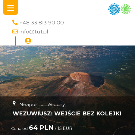
+48 33 813 90 00
info@tu1.pl
Neapol
→
Włochy
WEZUWIUSZ: WEJŚCIE BEZ KOLEJKI
64 PLN
/ 15 EUR
Cena od