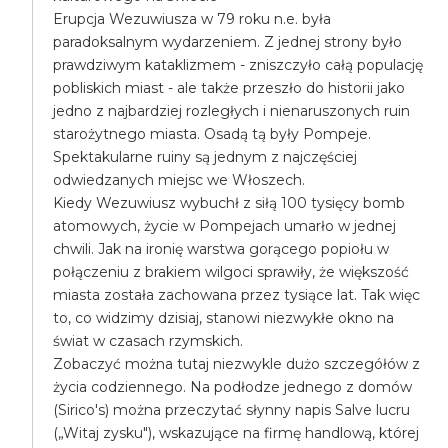
Erupcja Wezuwiusza w 79 roku n.e. była
paradoksalnym wydarzeniem. Z jednej strony było
prawdziwym kataklizmem - zniszczyło całą populację
pobliskich miast - ale także przeszło do historii jako
jedno z najbardziej rozległych i nienaruszonych ruin
starożytnego miasta. Osadą tą były Pompeje.
Spektakularne ruiny są jednym z najczęściej
odwiedzanych miejsc we Włoszech.
Kiedy Wezuwiusz wybuchł z siłą 100 tysięcy bomb
atomowych, życie w Pompejach umarło w jednej
chwili. Jak na ironię warstwa gorącego popiołu w
połączeniu z brakiem wilgoci sprawiły, że większość
miasta została zachowana przez tysiące lat. Tak więc
to, co widzimy dzisiaj, stanowi niezwykłe okno na
świat w czasach rzymskich.
Zobaczyć można tutaj niezwykle dużo szczegółów z
życia codziennego. Na podłodze jednego z domów
(Sirico's) można przeczytać słynny napis Salve lucru
(„Witaj zysku"), wskazujące na firmę handlową, której