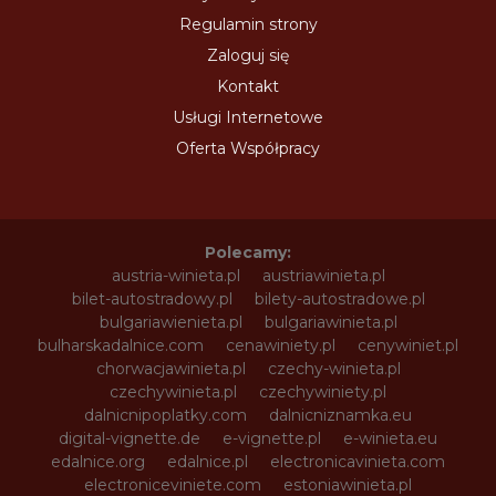
Regulamin strony
Zaloguj się
Kontakt
Usługi Internetowe
Oferta Współpracy
Polecamy:
austria-winieta.pl
austriawinieta.pl
bilet-autostradowy.pl
bilety-autostradowe.pl
bulgariawienieta.pl
bulgariawinieta.pl
bulharskadalnice.com
cenawiniety.pl
cenywiniet.pl
chorwacjawinieta.pl
czechy-winieta.pl
czechywinieta.pl
czechywiniety.pl
dalnicnipoplatky.com
dalnicniznamka.eu
digital-vignette.de
e-vignette.pl
e-winieta.eu
edalnice.org
edalnice.pl
electronicavinieta.com
electroniceviniete.com
estoniawinieta.pl