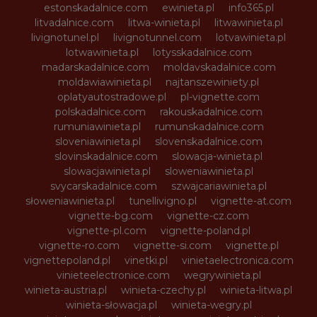
estonskadalnice.com
ewinieta.pl
info365.pl
litvadalnice.com
litwa-winieta.pl
litwawinieta.pl
livignotunel.pl
livignotunnel.com
lotvawinieta.pl
lotwawinieta.pl
lotysskadalnice.com
madarskadalnice.com
moldavskadalnice.com
moldawiawinieta.pl
najtanszewiniety.pl
oplatyautostradowe.pl
pl-vignette.com
polskadalnice.com
rakouskadalnice.com
rumuniawinieta.pl
rumunskadalnice.com
sloveniawinieta.pl
slovenskadalnice.com
slovinskadalnice.com
slowacja-winieta.pl
slowacjawinieta.pl
sloweniawinieta.pl
svycarskadalnice.com
szwajcariawinieta.pl
słoweniawinieta.pl
tunellivigno.pl
vignette-at.com
vignette-bg.com
vignette-cz.com
vignette-pl.com
vignette-poland.pl
vignette-ro.com
vignette-si.com
vignette.pl
vignettepoland.pl
vinetki.pl
vinietaelectronica.com
vinieteelectronice.com
wegrywinieta.pl
winieta-austria.pl
winieta-czechy.pl
winieta-litwa.pl
winieta-słowacja.pl
winieta-wegry.pl