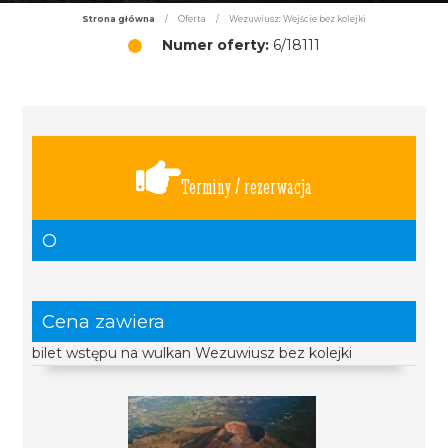
Strona główna
/
Oferta
/
Wezuwiusz: Wejście bez kolejki
Numer oferty:
6/18111
Terminy / rezerwacja
O
Cena zawiera
bilet wstępu na wulkan Wezuwiusz bez kolejki