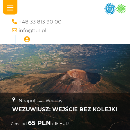
+48 33 813 90 00
info@tu1.pl
Neapol
→
Włochy
WEZUWIUSZ: WEJŚCIE BEZ KOLEJKI
65 PLN
/ 15 EUR
Cena od