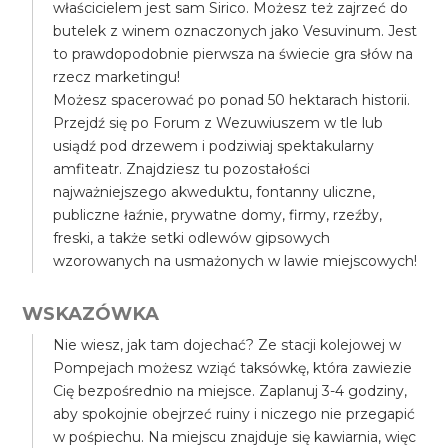
właścicielem jest sam Sirico. Możesz też zajrzeć do
butelek z winem oznaczonych jako Vesuvinum. Jest
to prawdopodobnie pierwsza na świecie gra słów na
rzecz marketingu!
Możesz spacerować po ponad 50 hektarach historii.
Przejdź się po Forum z Wezuwiuszem w tle lub
usiądź pod drzewem i podziwiaj spektakularny
amfiteatr. Znajdziesz tu pozostałości
najważniejszego akweduktu, fontanny uliczne,
publiczne łaźnie, prywatne domy, firmy, rzeźby,
freski, a także setki odlewów gipsowych
wzorowanych na usmażonych w lawie miejscowych!
WSKAZÓWKA
Nie wiesz, jak tam dojechać? Ze stacji kolejowej w
Pompejach możesz wziąć taksówkę, która zawiezie
Cię bezpośrednio na miejsce. Zaplanuj 3-4 godziny,
aby spokojnie obejrzeć ruiny i niczego nie przegapić
w pośpiechu. Na miejscu znajduje się kawiarnia, więc