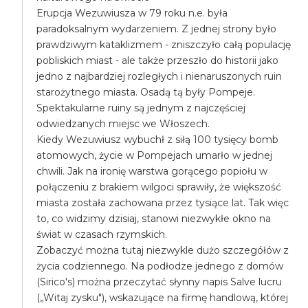
Erupcja Wezuwiusza w 79 roku n.e. była
paradoksalnym wydarzeniem. Z jednej strony było
prawdziwym kataklizmem - zniszczyło całą populację
pobliskich miast - ale także przeszło do historii jako
jedno z najbardziej rozległych i nienaruszonych ruin
starożytnego miasta. Osadą tą były Pompeje.
Spektakularne ruiny są jednym z najczęściej
odwiedzanych miejsc we Włoszech.
Kiedy Wezuwiusz wybuchł z siłą 100 tysięcy bomb
atomowych, życie w Pompejach umarło w jednej
chwili. Jak na ironię warstwa gorącego popiołu w
połączeniu z brakiem wilgoci sprawiły, że większość
miasta została zachowana przez tysiące lat. Tak więc
to, co widzimy dzisiaj, stanowi niezwykłe okno na
świat w czasach rzymskich.
Zobaczyć można tutaj niezwykle dużo szczegółów z
życia codziennego. Na podłodze jednego z domów
(Sirico's) można przeczytać słynny napis Salve lucru
(„Witaj zysku"), wskazujące na firmę handlową, której