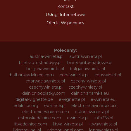
Kontakt
Usługi Internetowe
Oferta Współpracy
Polecamy:
austria-winieta.pl
austriawinieta.pl
bilet-autostradowy.pl
bilety-autostradowe.pl
bulgariawienieta.pl
bulgariawinieta.pl
bulharskadalnice.com
cenawiniety.pl
cenywiniet.pl
chorwacjawinieta.pl
czechy-winieta.pl
czechywinieta.pl
czechywiniety.pl
dalnicnipoplatky.com
dalnicniznamka.eu
digital-vignette.de
e-vignette.pl
e-winieta.eu
edalnice.org
edalnice.pl
electronicavinieta.com
electroniceviniete.com
estoniawinieta.pl
estonskadalnice.com
ewinieta.pl
info365.pl
litvadalnice.com
litwa-winieta.pl
litwawinieta.pl
livignotunel.pl
livignotunnel.com
lotvawinieta.pl