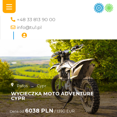
+48 33 813 90 00
info@tu1.pl
Pafos
→
Cypr
WYCIECZKA MOTO ADVENTURE
CYPR
6038 PLN
/ 1390 EUR
Cena od