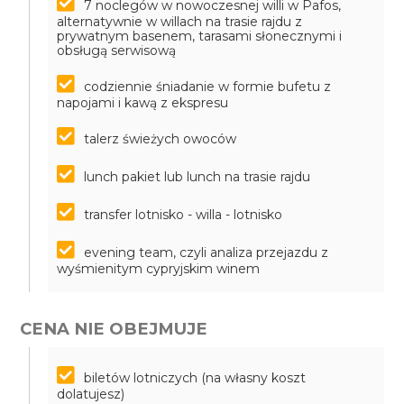
7 noclegów w nowoczesnej willi w Pafos,
alternatywnie w willach na trasie rajdu z
prywatnym basenem, tarasami słonecznymi i
obsługą serwisową
codziennie śniadanie w formie bufetu z
napojami i kawą z ekspresu
talerz świeżych owoców
lunch pakiet lub lunch na trasie rajdu
transfer lotnisko - willa - lotnisko
evening team, czyli analiza przejazdu z
wyśmienitym cypryjskim winem
CENA NIE OBEJMUJE
biletów lotniczych (na własny koszt
dolatujesz)