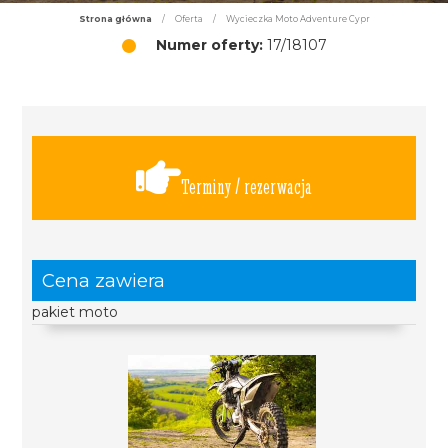
Strona główna
/
Oferta
/
Wycieczka Moto Adventure Cypr
Numer oferty:
17/18107
Terminy / rezerwacja
Cena zawiera
pakiet moto