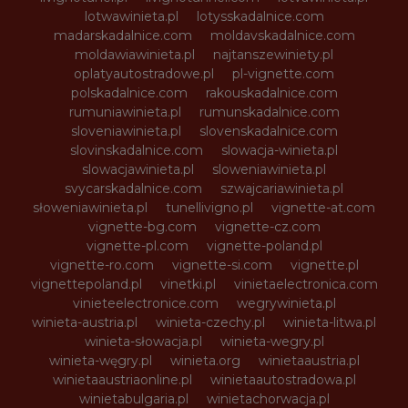
lotwawinieta.pl
lotysskadalnice.com
madarskadalnice.com
moldavskadalnice.com
moldawiawinieta.pl
najtanszewiniety.pl
oplatyautostradowe.pl
pl-vignette.com
polskadalnice.com
rakouskadalnice.com
rumuniawinieta.pl
rumunskadalnice.com
sloveniawinieta.pl
slovenskadalnice.com
slovinskadalnice.com
slowacja-winieta.pl
slowacjawinieta.pl
sloweniawinieta.pl
svycarskadalnice.com
szwajcariawinieta.pl
słoweniawinieta.pl
tunellivigno.pl
vignette-at.com
vignette-bg.com
vignette-cz.com
vignette-pl.com
vignette-poland.pl
vignette-ro.com
vignette-si.com
vignette.pl
vignettepoland.pl
vinetki.pl
vinietaelectronica.com
vinieteelectronice.com
wegrywinieta.pl
winieta-austria.pl
winieta-czechy.pl
winieta-litwa.pl
winieta-słowacja.pl
winieta-wegry.pl
winieta-węgry.pl
winieta.org
winietaaustria.pl
winietaaustriaonline.pl
winietaautostradowa.pl
winietabulgaria.pl
winietachorwacja.pl