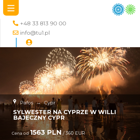
+48 33 813 90 00
info@tu1.pl
Pafos
→
Cypr
SYLWESTER NA CYPRZE W WILLI
BAJECZNY CYPR
1563 PLN
/ 360 EUR
Cena od