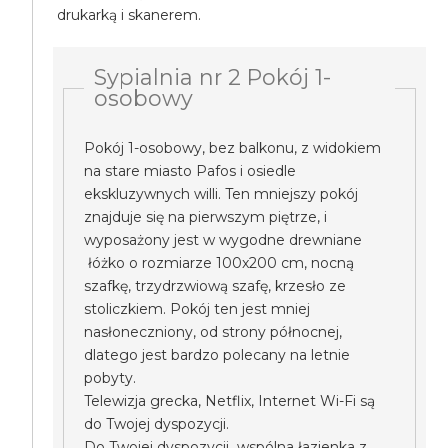
drukarką i skanerem.
Sypialnia nr 2 Pokój 1-
osobowy
Pokój 1-osobowy, bez balkonu, z widokiem
na stare miasto Pafos i osiedle
ekskluzywnych willi. Ten mniejszy pokój
znajduje się na pierwszym piętrze, i
wyposażony jest w wygodne drewniane
łóżko o rozmiarze 100x200 cm, nocną
szafkę, trzydrzwiową szafę, krzesło ze
stoliczkiem. Pokój ten jest mniej
nasłoneczniony, od strony północnej,
dlatego jest bardzo polecany na letnie
pobyty.
Telewizja grecka, Netflix, Internet Wi-Fi są
do Twojej dyspozycji.
Do Twojej dyspozycji wspólna łazienka z