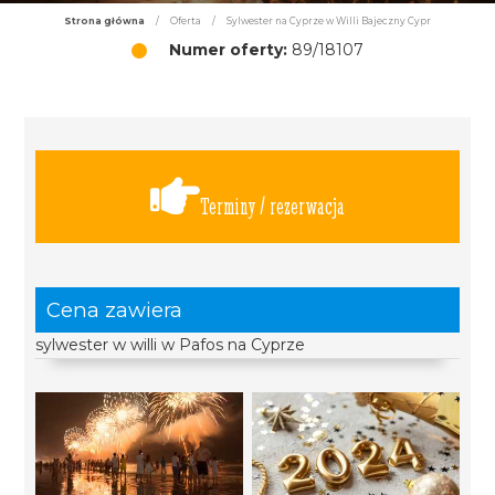
Strona główna
/
Oferta
/
Sylwester na Cyprze w Willi Bajeczny Cypr
Numer oferty:
89/18107
Terminy / rezerwacja
Cena zawiera
sylwester w willi w Pafos na Cyprze