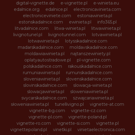
digital-vignette.de
e-vignette.pl
e-winieta.eu
edalnice.org
edalnice.pl
electronicavinieta.com
electroniceviniete.com
estoniawinieta.pl
estonskadalnice.com
ewinieta.pl
info365.pl
litvadalnice.com
litwa-winieta.pl
litwawinieta.pl
livignotunel.pl
livignotunnel.com
lotvawinieta.pl
lotwawinieta.pl
lotysskadalnice.com
madarskadalnice.com
moldavskadalnice.com
moldawiawinieta.pl
najtanszewiniety.pl
oplatyautostradowe.pl
pl-vignette.com
polskadalnice.com
rakouskadalnice.com
rumuniawinieta.pl
rumunskadalnice.com
sloveniawinieta.pl
slovenskadalnice.com
slovinskadalnice.com
slowacja-winieta.pl
slowacjawinieta.pl
sloweniawinieta.pl
svycarskadalnice.com
szwajcariawinieta.pl
słoweniawinieta.pl
tunellivigno.pl
vignette-at.com
vignette-bg.com
vignette-cz.com
vignette-pl.com
vignette-poland.pl
vignette-ro.com
vignette-si.com
vignette.pl
vignettepoland.pl
vinetki.pl
vinietaelectronica.com