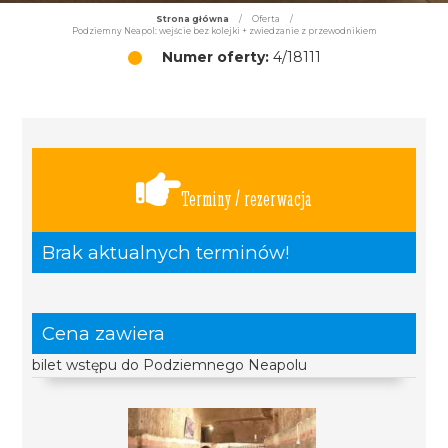
Strona główna
/
Oferta
/
Podziemny Neapol: wejście bez kolejki + zwiedzanie z przewodnikiem
Numer oferty:
4/18111
Terminy / rezerwacja
Brak aktualnych terminów!
Cena zawiera
bilet wstępu do Podziemnego Neapolu