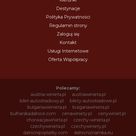
Kierunki
Destynacje
Polityka Prywatności
Regulamin strony
Zaloguj się
Kontakt
Usługi Internetowe
Oferta Współpracy
Polecamy:
austria-winieta.pl
austriawinieta.pl
bilet-autostradowy.pl
bilety-autostradowe.pl
bulgariawienieta.pl
bulgariawinieta.pl
bulharskadalnice.com
cenawiniety.pl
cenywiniet.pl
chorwacjawinieta.pl
czechy-winieta.pl
czechywinieta.pl
czechywiniety.pl
dalnicnipoplatky.com
dalnicniznamka.eu