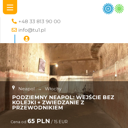
+48 33 813 90 00
info@tu1.pl
Neapol
→
Włochy
PODZIEMNY NEAPOL: WEJŚCIE BEZ
KOLEJKI + ZWIEDZANIE Z
PRZEWODNIKIEM
65 PLN
/ 15 EUR
Cena od