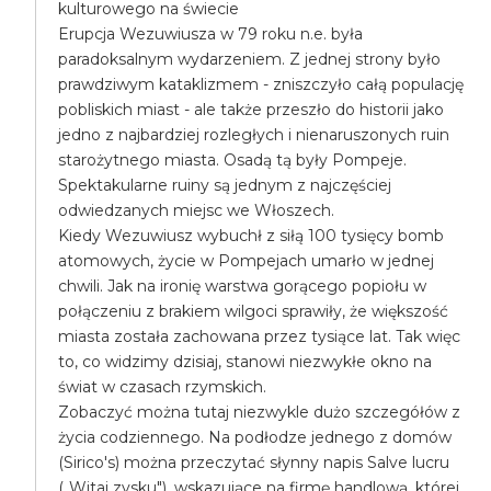
kulturowego na świecie
Erupcja Wezuwiusza w 79 roku n.e. była
paradoksalnym wydarzeniem. Z jednej strony było
prawdziwym kataklizmem - zniszczyło całą populację
pobliskich miast - ale także przeszło do historii jako
jedno z najbardziej rozległych i nienaruszonych ruin
starożytnego miasta. Osadą tą były Pompeje.
Spektakularne ruiny są jednym z najczęściej
odwiedzanych miejsc we Włoszech.
Kiedy Wezuwiusz wybuchł z siłą 100 tysięcy bomb
atomowych, życie w Pompejach umarło w jednej
chwili. Jak na ironię warstwa gorącego popiołu w
połączeniu z brakiem wilgoci sprawiły, że większość
miasta została zachowana przez tysiące lat. Tak więc
to, co widzimy dzisiaj, stanowi niezwykłe okno na
świat w czasach rzymskich.
Zobaczyć można tutaj niezwykle dużo szczegółów z
życia codziennego. Na podłodze jednego z domów
(Sirico's) można przeczytać słynny napis Salve lucru
(„Witaj zysku"), wskazujące na firmę handlową, której