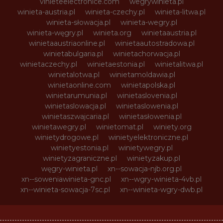
vinieteelectronice.com
wegrywinieta.pl
winieta-austria.pl
winieta-czechy.pl
winieta-litwa.pl
winieta-słowacja.pl
winieta-wegry.pl
winieta-węgry.pl
winieta.org
winietaaustria.pl
winietaaustriaonline.pl
winietaautostradowa.pl
winietabulgaria.pl
winietachorwacja.pl
winietaczechy.pl
winietaestonia.pl
winietalitwa.pl
winietalotwa.pl
winietamoldawia.pl
winietaonline.com
winietapolska.pl
winietarumunia.pl
winietaslovenia.pl
winietaslowacja.pl
winietaslowenia.pl
winietaszwajcaria.pl
winietasłowenia.pl
winietawegry.pl
winietomat.pl
winiety.org
winietydrogowe.pl
winietyelektroniczne.pl
winietyestonia.pl
winietywegry.pl
winietyzagraniczne.pl
winietyzakup.pl
węgry-winieta.pl
xn--sowacja-njb.org.pl
xn--soweniawinieta-gnc.pl
xn--wgry-winieta-4vb.pl
xn--winieta-sowacja-7sc.pl
xn--winieta-wgry-dwb.pl