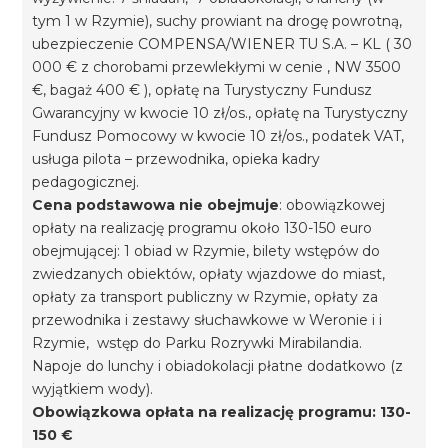
tym 1 w Rzymie), suchy prowiant na drogę powrotną,
ubezpieczenie COMPENSA/WIENER TU S.A. – KL ( 30
000 € z chorobami przewlekłymi w cenie , NW 3500
€, bagaż 400 € ), opłatę na Turystyczny Fundusz
Gwarancyjny w kwocie 10 zł/os., opłatę na Turystyczny
Fundusz Pomocowy w kwocie 10 zł/os., podatek VAT,
usługa pilota – przewodnika, opieka kadry
pedagogicznej.
Cena podstawowa nie obejmuje
: obowiązkowej
opłaty na realizację programu około 130-150 euro
obejmującej: 1 obiad w Rzymie, bilety wstępów do
zwiedzanych obiektów, opłaty wjazdowe do miast,
opłaty za transport publiczny w Rzymie, opłaty za
przewodnika i zestawy słuchawkowe w Weronie i i
Rzymie, wstęp do Parku Rozrywki Mirabilandia.
Napoje do lunchy i obiadokolacji płatne dodatkowo (z
wyjątkiem wody).
Obowiązkowa opłata na realizację programu: 130-
150 €