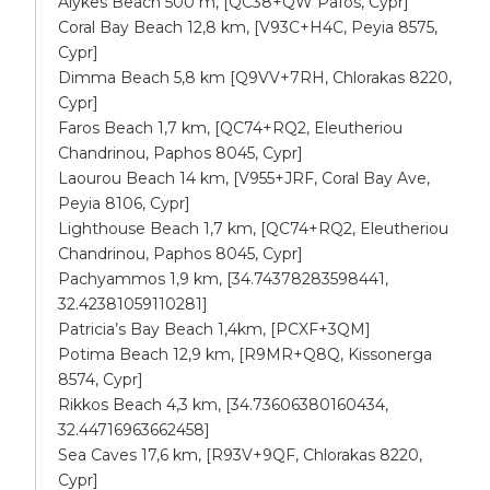
Alykes Beach 500 m, [QC38+QW Pafos, Cypr]
Coral Bay Beach 12,8 km, [V93C+H4C, Peyia 8575,
Cypr]
Dimma Beach 5,8 km [Q9VV+7RH, Chlorakas 8220,
Cypr]
Faros Beach 1,7 km, [QC74+RQ2, Eleutheriou
Chandrinou, Paphos 8045, Cypr]
Laourou Beach 14 km, [V955+JRF, Coral Bay Ave,
Peyia 8106, Cypr]
Lighthouse Beach 1,7 km, [QC74+RQ2, Eleutheriou
Chandrinou, Paphos 8045, Cypr]
Pachyammos 1,9 km, [34.74378283598441,
32.42381059110281]
Patricia’s Bay Beach 1,4km, [PCXF+3QM]
Potima Beach 12,9 km, [R9MR+Q8Q, Kissonerga
8574, Cypr]
Rikkos Beach 4,3 km, [34.73606380160434,
32.44716963662458]
Sea Caves 17,6 km, [R93V+9QF, Chlorakas 8220,
Cypr]