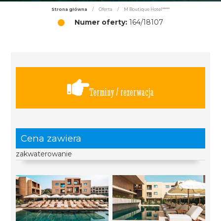
Strona główna
/
Oferta
/
M Boutique Hotel*****
Numer oferty:
164/18107
Terminy / rezerwacja
Cena zawiera
zakwaterowanie