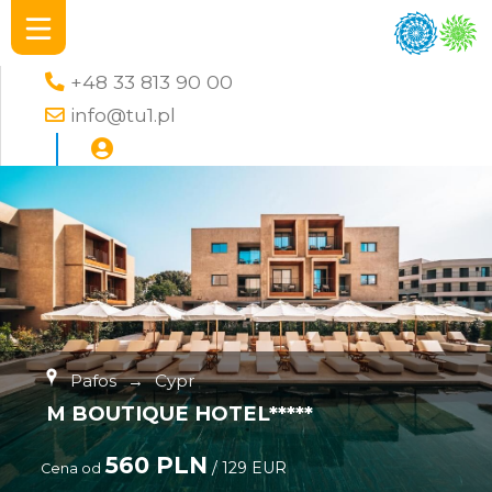
+48 33 813 90 00
info@tu1.pl
Pafos
→
Cypr
M BOUTIQUE HOTEL*****
560 PLN
/ 129 EUR
Cena od