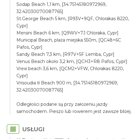
Sodap Beach 1,1 km, [34.75145180972969,
32.42030070087765]
St.George Beach 5 km, [R93V+9QF, Chlorakas 8220,
Cypr]
Mersini Beach 6 km, [Q9WV+7J Chloraka, Cypr]
Municipal Beach, plaża miejska 550m, [QC48+6C
Pafos, Cypr]
Sandy Beach 7,3 km, [R97V+5F Lemba, Cypr]
Venus Beach około 3,2 km, [QCH3+R8 Pafos, Cypr]
Vrexi beach 3,6 km, [QCM2+VFW, Chlorakas 8220,
Cypr]
Vrisoudia ΙΙ Beach 900 m, [34.75145180972969,
32.42030070087765]
Odległości podane są przy założeniu jazdy
samochodem. Pieszo lub rowerem jest zawsze bliżej.
USŁUGI