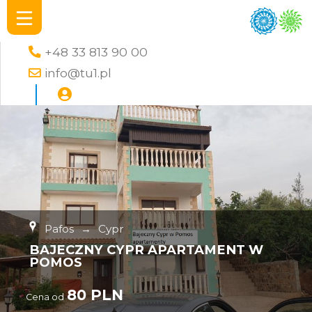
+48 33 813 90 00
info@tu1.pl
Pafos
→
Cypr
BAJECZNY CYPR APARTAMENT W
POMOS
80 PLN
Cena od