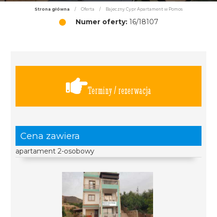
Strona główna
/
Oferta
/
Bajeczny Cypr Apartament w Pomos
Numer oferty:
16/18107
Terminy / rezerwacja
Cena zawiera
apartament 2-osobowy