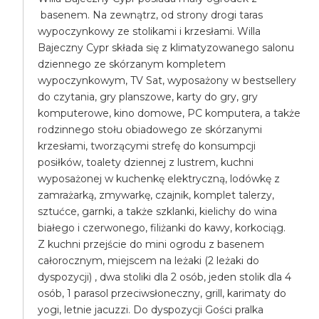
basenem. Na zewnątrz, od strony drogi taras
wypoczynkowy ze stolikami i krzesłami. Willa
Bajeczny Cypr składa się z klimatyzowanego salonu
dziennego ze skórzanym kompletem
wypoczynkowym, TV Sat, wyposażony w bestsellery
do czytania, gry planszowe, karty do gry, gry
komputerowe, kino domowe, PC komputera, a także
rodzinnego stołu obiadowego ze skórzanymi
krzesłami, tworzącymi strefę do konsumpcji
posiłków, toalety dziennej z lustrem, kuchni
wyposażonej w kuchenkę elektryczną, lodówkę z
zamrażarką, zmywarkę, czajnik, komplet talerzy,
sztućce, garnki, a także szklanki, kielichy do wina
białego i czerwonego, filiżanki do kawy, korkociąg.
Z kuchni przejście do mini ogrodu z basenem
całorocznym, miejscem na leżaki (2 leżaki do
dyspozycji) , dwa stoliki dla 2 osób, jeden stolik dla 4
osób, 1 parasol przeciwsłoneczny, grill, karimaty do
yogi, letnie jacuzzi. Do dyspozycji Gości pralka