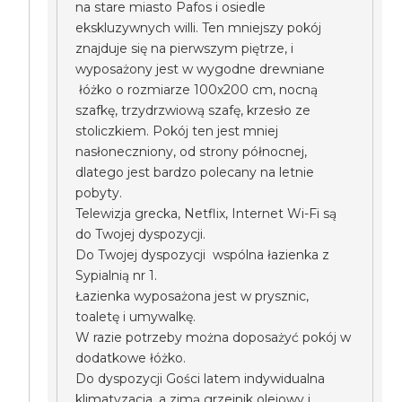
na stare miasto Pafos i osiedle
ekskluzywnych willi. Ten mniejszy pokój
znajduje się na pierwszym piętrze, i
wyposażony jest w wygodne drewniane
łóżko o rozmiarze 100x200 cm, nocną
szafkę, trzydrzwiową szafę, krzesło ze
stoliczkiem. Pokój ten jest mniej
nasłoneczniony, od strony północnej,
dlatego jest bardzo polecany na letnie
pobyty.
Telewizja grecka, Netflix, Internet Wi-Fi są
do Twojej dyspozycji.
Do Twojej dyspozycji wspólna łazienka z
Sypialnią nr 1.
Łazienka wyposażona jest w prysznic,
toaletę i umywalkę.
W razie potrzeby można doposażyć pokój w
dodatkowe łóżko.
Do dyspozycji Gości latem indywidualna
klimatyzacja, a zimą grzejnik olejowy i