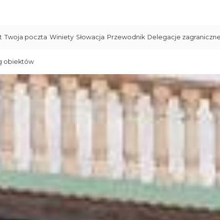
t
Twoja poczta
Winiety
Słowacja
Przewodnik
Delegacje zagraniczn
g obiektów