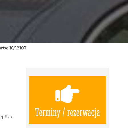
rty:
16/18107
Terminy / rezerwacja
ej Exo