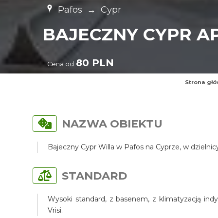
Pafos
→
Cypr
BAJECZNY CYPR 
80 PLN
Cena od
Strona gł
NAZWA OBIEKTU
Bajeczny Cypr Willa w Pafos na Cyprze, w dzielni
STANDARD
Wysoki standard, z basenem, z klimatyzacją indy
Vrisi.