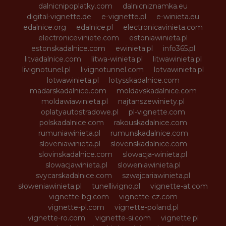
dalnicnipoplatky.com
dalnicniznamka.eu
digital-vignette.de
e-vignette.pl
e-winieta.eu
edalnice.org
edalnice.pl
electronicavinieta.com
electroniceviniete.com
estoniawinieta.pl
estonskadalnice.com
ewinieta.pl
info365.pl
litvadalnice.com
litwa-winieta.pl
litwawinieta.pl
livignotunel.pl
livignotunnel.com
lotvawinieta.pl
lotwawinieta.pl
lotysskadalnice.com
madarskadalnice.com
moldavskadalnice.com
moldawiawinieta.pl
najtanszewiniety.pl
oplatyautostradowe.pl
pl-vignette.com
polskadalnice.com
rakouskadalnice.com
rumuniawinieta.pl
rumunskadalnice.com
sloveniawinieta.pl
slovenskadalnice.com
slovinskadalnice.com
slowacja-winieta.pl
slowacjawinieta.pl
sloweniawinieta.pl
svycarskadalnice.com
szwajcariawinieta.pl
słoweniawinieta.pl
tunellivigno.pl
vignette-at.com
vignette-bg.com
vignette-cz.com
vignette-pl.com
vignette-poland.pl
vignette-ro.com
vignette-si.com
vignette.pl