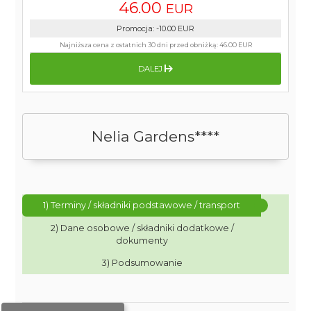
46.00
EUR
Promocja
:
-10.00
EUR
Najniższa cena z ostatnich 30 dni przed obniżką:
46.00 EUR
DALEJ
Nelia Gardens****
1) Terminy / składniki podstawowe / transport
2) Dane osobowe / składniki dodatkowe /
dokumenty
3) Podsumowanie