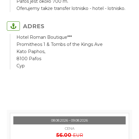
Pafos jest około 700 m.
Oferujemy także transfer lotnisko - hotel - lotnisko.
ADRES
Hotel Roman Boutique***
Promitheos 1 & Tombs of the Kings Ave
Kato Paphos,
8100 Pafos
Cyp
08.08.2026 - 09.08.2026
CENA
56.00
EUR