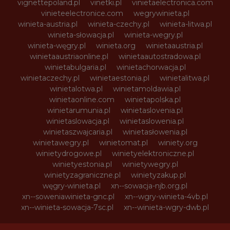
vignettepoland.pl
vinetki.pl
vinietaelectronica.com
vinieteelectronice.com
wegrywinieta.pl
winieta-austria.pl
winieta-czechy.pl
winieta-litwa.pl
winieta-słowacja.pl
winieta-wegry.pl
winieta-węgry.pl
winieta.org
winietaaustria.pl
winietaaustriaonline.pl
winietaautostradowa.pl
winietabulgaria.pl
winietachorwacja.pl
winietaczechy.pl
winietaestonia.pl
winietalitwa.pl
winietalotwa.pl
winietamoldawia.pl
winietaonline.com
winietapolska.pl
winietarumunia.pl
winietaslovenia.pl
winietaslowacja.pl
winietaslowenia.pl
winietaszwajcaria.pl
winietasłowenia.pl
winietawegry.pl
winietomat.pl
winiety.org
winietydrogowe.pl
winietyelektroniczne.pl
winietyestonia.pl
winietywegry.pl
winietyzagraniczne.pl
winietyzakup.pl
węgry-winieta.pl
xn--sowacja-njb.org.pl
xn--soweniawinieta-gnc.pl
xn--wgry-winieta-4vb.pl
xn--winieta-sowacja-7sc.pl
xn--winieta-wgry-dwb.pl