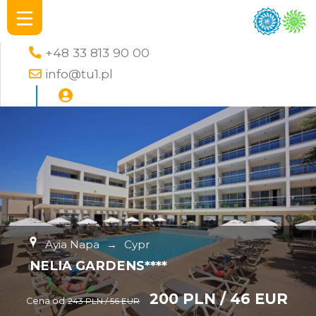
+48 33 813 90 00
info@tu1.pl
Ayia Napa
→
Cypr
NELIA GARDENS****
200 PLN / 46 EUR
Cena od
243 PLN / 56 EUR