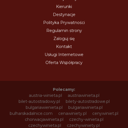
Kierunki
Destynacje
Polityka Prywatności
Regulamin strony
Zaloguj się
Kontakt
Usługi Internetowe
Oferta Współpracy
Polecamy:
austria-winieta.pl
austriawinieta.pl
bilet-autostradowy.pl
bilety-autostradowe.pl
bulgariawienieta.pl
bulgariawinieta.pl
bulharskadalnice.com
cenawiniety.pl
cenywiniet.pl
chorwacjawinieta.pl
czechy-winieta.pl
czechywinieta.pl
czechywiniety.pl