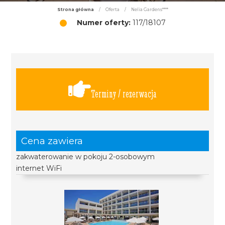
Strona główna
/
Oferta
/
Nelia Gardens****
Numer oferty:
117/18107
Terminy / rezerwacja
Cena zawiera
zakwaterowanie w pokoju 2-osobowym
internet WiFi