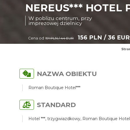
NEREUS*** HOTEL 
W poblizu centrum, przy
imprezowej dzielnicy
156 PLN / 36 EUR
Cena od
191 PLN / 44 EUR
Stro
NAZWA OBIEKTU
Roman Boutique Hotel***
STANDARD
Hotel ***, trzygwiazdkowy, Roman Boutique Hotel