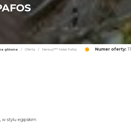
PAFOS
Numer oferty:
11
na główna
/
Oferta
/
Nereus*** Hotel Pafos
, w stylu egipskim