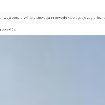
t
Twoja poczta
Winiety
Słowacja
Przewodnik
Delegacje zagraniczn
g obiektów